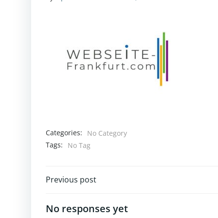
Categories:
No Category
Tags:
No Tag
Post
Previous post
navigation
No responses yet