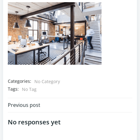
Categories:
No Category
Tags:
No Tag
Post
Previous post
navigation
No responses yet