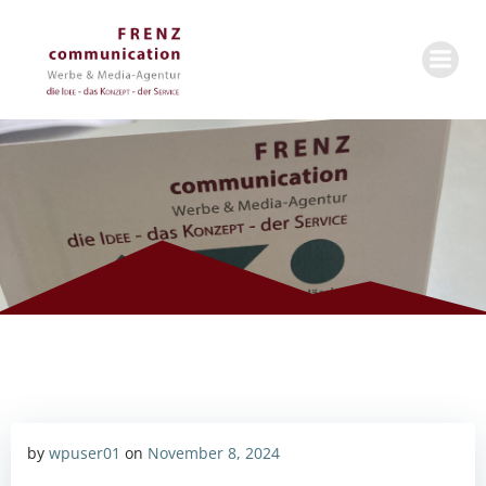
Zum
Inhalt
springen
by
wpuser01
on
November 8, 2024