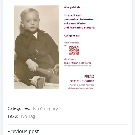
Categories:
No Category
Tags:
No Tag
Post
Previous post