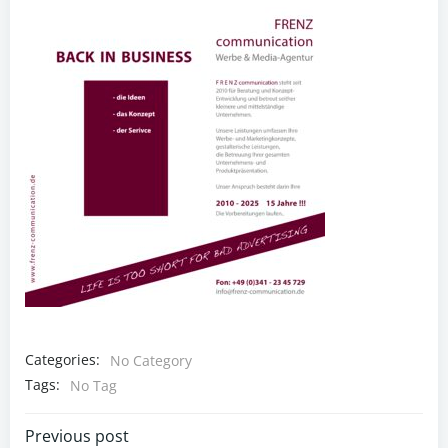
Categories:
No Category
Tags:
No Tag
Post
Previous post