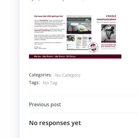
Categories:
No Category
Tags:
No Tag
Post
Previous post
navigation
No responses yet